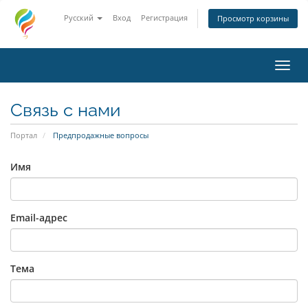
Русский
Вход
Регистрация
Просмотр корзины
Пере
Связь с нами
Портал
Предпродажные вопросы
Имя
Email-адрес
Тема