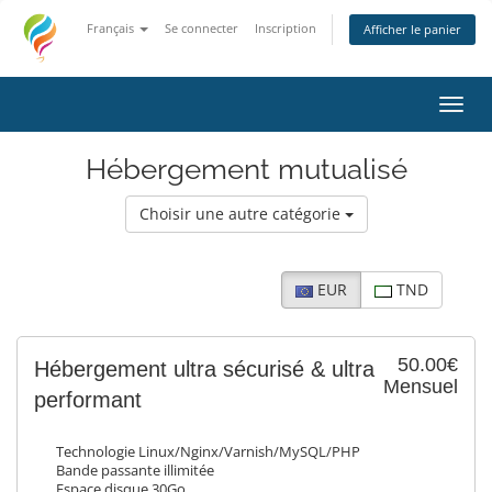
Français
Se connecter
Inscription
Afficher le panier
Bascu
Hébergement mutualisé
Choisir une autre catégorie
EUR
TND
50.00€
Hébergement ultra sécurisé & ultra
Mensuel
performant
Technologie Linux/Nginx/Varnish/MySQL/PHP
Bande passante illimitée
Espace disque 30Go